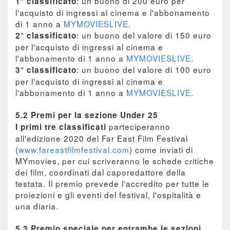
: un buono di 200 euro per
1° classificato
l'acquisto di ingressi al cinema e l'abbonamento
di 1 anno a
MYMOVIESLIVE
.
: un buono del valore di 150 euro
2° classificato
per l'acquisto di ingressi al cinema e
l'abbonamento di 1 anno a
MYMOVIESLIVE
.
: un buono del valore di 100 euro
3° classificato
per l'acquisto di ingressi al cinema e
l'abbonamento di 1 anno a
MYMOVIESLIVE
.
5.2 Premi per la sezione Under 25
parteciperanno
I primi tre classificati
all'edizione 2020 del Far East Film Festival
(
www.fareastfilmfestival.com
) come inviati di
MYmovies, per cui scriveranno le schede critiche
dei film, coordinati dal caporedattore della
testata. Il premio prevede l'accredito per tutte le
proiezioni e gli eventi del festival, l'ospitalità e
una diaria.
5.3 Premio speciale per entrambe le sezioni