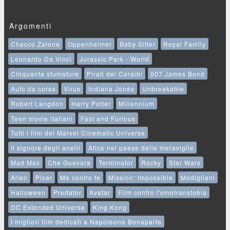
Argomenti
Checco Zalone
Oppenheimer
Baby Sitter
Royal Family
Leonardo Da Vinci
Jurassic Park - World
Cinquanta sfumature
Pirati dei Caraibi
007 James Bond
Auto da corsa
Virus
Indiana Jones
Unbreakable
Robert Langdon
Harry Potter
Millennium
Teen movie italiani
Fast and Furious
Tutti i film del Marvel Cinematic Universe
Il signore degli anelli
Alice nel paese delle meraviglie
Mad Max
Che Guevara
Terminator
Rocky
Star Wars
Alien
Pixar
Me contro te
Mission: Impossible
Modigliani
Halloween
Predator
Avatar
Film contro l'omotransfobia
DC Extended Universe
King Kong
I migliori film dedicati a Napoleone Bonaparte