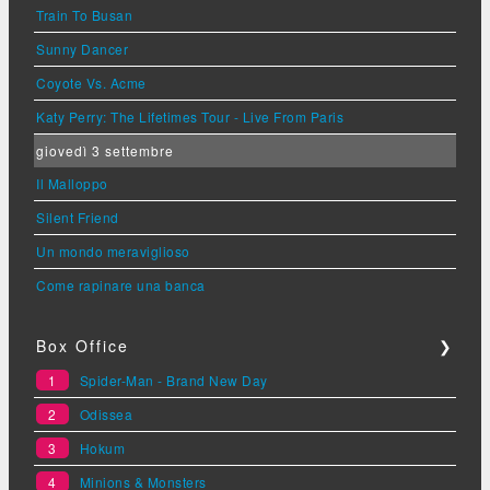
Train To Busan
Sunny Dancer
Coyote Vs. Acme
Katy Perry: The Lifetimes Tour - Live From Paris
giovedì 3 settembre
Il Malloppo
Silent Friend
Un mondo meraviglioso
Come rapinare una banca
Box Office
❯
1
Spider-Man - Brand New Day
2
Odissea
3
Hokum
4
Minions & Monsters